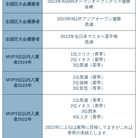
2023年ASIANオープンオープンクラス優勝
全国区大会優勝者
坂﨑
2023年IBJJFアジアオープン優勝
全国区大会優勝者
黒瀬
2022年全日本マスター選手権
全国区大会優勝者
黒瀬
1位クリス（青帯）
MVP3位以内入賞
2位イキス（紫帯）
者2024年
3位黒瀬（茶帯）
1位黒瀬（紫帯）
MVP3位以内入賞
2位坂崎（紫帯）
者2023年
3位哲也（青帯）
1位黒瀬（青帯）
2位イキス（青帯）
3位西本
MVP3位以内入賞
4位ユダ（青帯）
者2022年
2022年に上位は紫帯に昇格してますがこれは
青帯の実績とします。