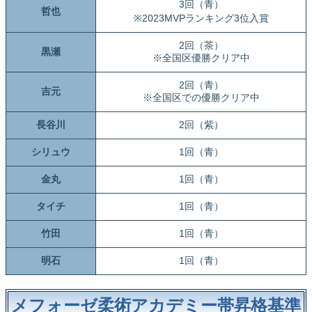
3回（青）
哲也
※2023MVPランキング3位入賞
2回（茶）
黒瀬
※全国区優勝クリア中
2回（青）
吉元
※全国区での優勝クリア中
長谷川
2回（紫）
シリュウ
1回（青）
金丸
1回（青）
タイチ
1回（青）
竹田
1回（青）
明石
1回（青）
メフォーゼ柔術アカデミー帯昇格基準