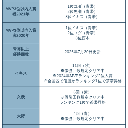
1位ユダ（青帯）
MVP3位以内入賞
2位黒瀬（青帯）
者2021年
3位イキス（青帯）
1位イキス（青帯）
MVP3位以内入賞
2位ユダ（青帯）
者2020年
3位西本
青帯以上
2026年7月20日更新
優勝回数
11回（紫）
※優勝回数規定クリア中
イキス
※2024年MVPランキング2位入賞
※全国区で優勝かランキング1位で茶帯昇格
6回（紫）
久我
※優勝回数規定クリア中
ランキング1位で茶帯昇格
4回（青）
大野
※優勝回数規定クリア中