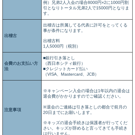
例）兄弟2人入会の場合8000円×2に1000円割
引となりトータル兄弟2人で15000円となりま
す。
出稽古は所属してる代表に許可をとってくる
事が条件になります。
出稽古
出稽古料
1人5000円（税別）
■銀行引き落とし
会費のお支払い方
（西日本シティ銀行）
法
■クレジットカード払い
（VISA、Mastercard、JCB）
※キャンペーン入会の場合は1年以内の退会は
退会費がかかりますのでご確認ください。
※退会のご連絡は引き落としの都合で前月の
注意事項
20日までにお願いします。
※キッズの退会手続きは保護者が行ってくだ
さい。キッズが辞めると言ってきても手続き
は行いません。