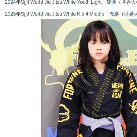
2024年Sjjif World Jiu Jitsu White Youth Light 優勝（世
2025年Sjjif World Jiu Jitsu White Kid 4 Middle 優勝（