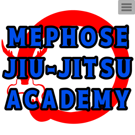
T
o
g
g
l
e
n
a
v
i
g
a
t
i
o
n