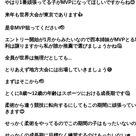
やはり1番頑張ってる子がMVPになってほしいですからね😊
来年も世界大会が東京であります👍
是非MVP狙ってください🫡
エントリー開始が1月からみたいなので西本姉妹がMVPと
利は譲りますから私が誰か推薦で選びましょうかね🤔
全員が世界は無理だとしても...
とりあえず地方大会には出場していきましょう😅
まずはそこから🫡
とくに8歳〜12歳の年齢はスポーツにおける成長期です🤔
柔術から違う競技に転向するにしてもこの期間に頑張ってい
きます😊
せっかく柔術をやってるのでこの期間の子はもったいないの
せっかくの成長期に目標なく練習するのはもったいない🫵