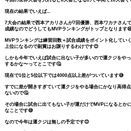
現在の結果でいえば...
7大会の結果で西本アカリさんが7回優勝、西本ワカナさんで
成績なのでどうしてもMVPランキングがトップとなります
MVPランキングは練習回数＋試合成績をポイント化してい
上位になるので副賞はお譲りするわけです😊
しかも今年でいえば試合に出ない子が多いので運クジをやっ
するかな〜ってとこです🤔
現在で1位と5位以下では4000点以上差がついています😅
すでに差が開きすぎていて運クジをやる場合にかなり高得点
ないので🤔
その場合に試合に出てもない子が運だけでMVPになるとか
なことです😅
なので今年は運クジは無しの予定です😊