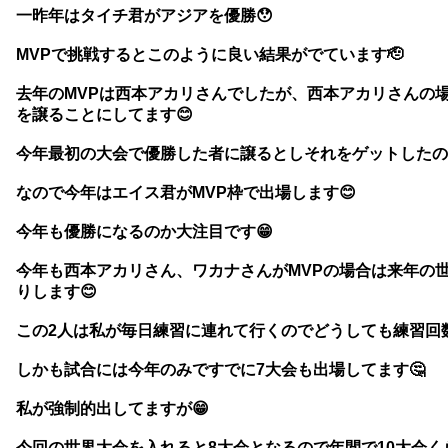
一昨年はタイチ君がアジアを優勝😯
MVPで挑戦するとこのように良い結果がでています🫡
去年のMVPは西本アカリさんでしたが、西本アカリさんの
を譲ることにしてます😊
今年最初の大会で優勝した者に譲るとしそれをゲットしたの
なので今年はエイス君がMVP枠で出場します😊
今年も優勝になるのか大注目です😁
今年も西本アカリさん、ワカナさんがMVPの場合は来年の
りします😊
この2人は私が毎日練習に連れて行くのでどうしても練習回数
しかも試合には今年のみですでに7大会も出場してます🤔
私が強制的出してますが😁
今回の世界大会を入れると8大会となるので年間で10大会く