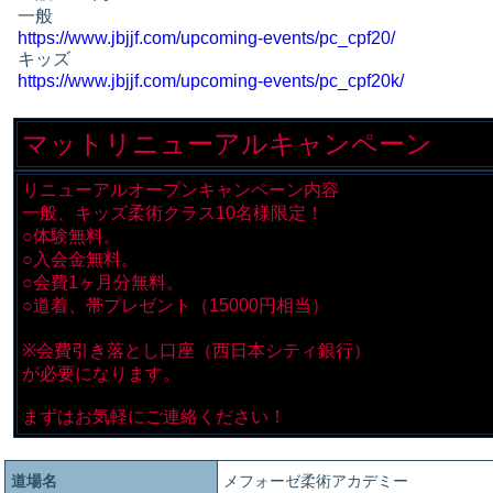
一般
https://www.jbjjf.com/upcoming-events/pc_cpf20/
キッズ
https://www.jbjjf.com/upcoming-events/pc_cpf20k/
マットリニューアルキャンペーン
リニューアルオープンキャンペーン内容
一般、キッズ柔術クラス10名様限定！
○体験無料。
○入会金無料。
○会費1ヶ月分無料。
○道着、帯プレゼント（15000円相当）
※会費引き落とし口座（西日本シティ銀行）
が必要になります。
まずはお気軽にご連絡ください！
道場名
メフォーゼ柔術アカデミー