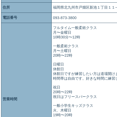
住所
福岡県北九州市戸畑区新池１丁目１１−
電話番号
093-873-3800
フルタイム一般柔術クラス
月〜金曜日
10時30分〜12時
一般柔術クラス
月〜土曜日
20時〜22時
日曜日
休館日
休館日ですが練習したい方は道場開け
時間帯は自由です。好きな時間に練習
祝日
20時〜22時
祝日はフリースパークラス
営業時間
一般小学生キッズクラス
火、木曜日
19時〜20時