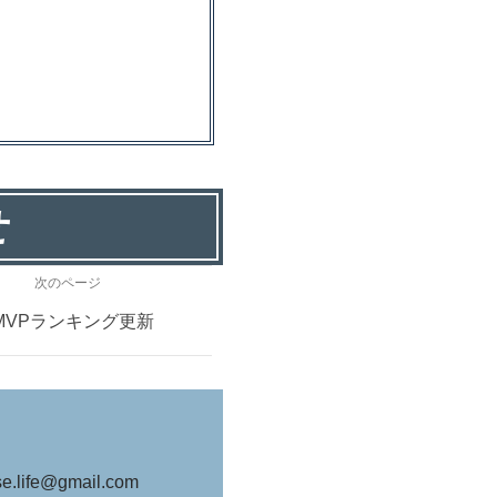
せ
次のページ
MVPランキング更新
e@gmail.com