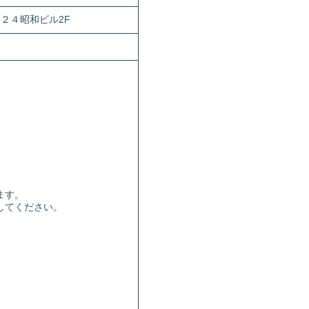
２４昭和ビル2F
ます。
してください。