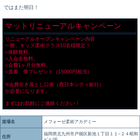
ではまた明日！
マットリニューアルキャンペーン
リニューアルオープンキャンペーン内容
一般、キッズ柔術クラス10名様限定！
○体験無料。
○入会金無料。
○会費1ヶ月分無料。
○道着、帯プレゼント（15000円相当）
※会費引き落とし口座（西日本シティ銀行）
が必要になります。
まずはお気軽にご連絡ください！
道場名
メフォーゼ柔術アカデミー
福岡県北九州市戸畑区新池１丁目１１−２４昭和
住所
ビル2F