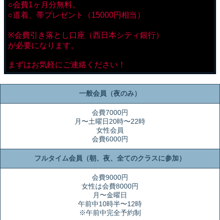
○会費1ヶ月分無料。
○道着、帯プレゼント（15000円相当）
※会費引き落とし口座（西日本シティ銀行）
が必要になります。
まずはお気軽にご連絡ください！
一般会員（夜のみ）
会費7000円
月〜土曜日20時〜22時
女性会員
会費6000円
フルタイム会員（朝、夜、全てのクラスに参加）
会費9000円
女性は会費8000円
月〜金曜日
午前中10時半〜12時
※午前中完全予約制