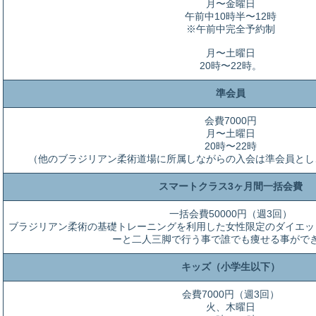
月〜金曜日
午前中10時半〜12時
※午前中完全予約制
月〜土曜日
20時〜22時。
準会員
会費7000円
月〜土曜日
20時〜22時
（他のブラジリアン柔術道場に所属しながらの入会は準会員とし
スマートクラス3ヶ月間一括会費
一括会費50000円（週3回）
ブラジリアン柔術の基礎トレーニングを利用した女性限定のダイエッ
ーと二人三脚で行う事で誰でも痩せる事がで
キッズ（小学生以下）
会費7000円（週3回）
火、木曜日