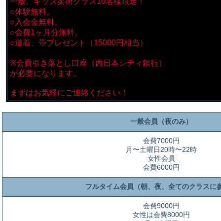
一般、キッズ柔術クラス10名様限定！
○体験無料。
○入会金無料。
○会費1ヶ月分無料。
○道着、帯プレゼント（15000円相当）
※会費引き落とし口座（西日本シティ銀行）
が必要になります。
まずはお気軽にご連絡ください！
一般会員（夜のみ）
会費7000円
月〜土曜日20時〜22時
女性会員
会費6000円
フルタイム会員（朝、夜、全てのクラスに
会費9000円
女性は会費8000円