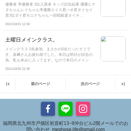
優勝者 準優勝者 3位入賞者 キッズ試合結果 優勝ヒナ
タちゃんレイちゃん準優勝エイス君ハオ君タイセイ
君3位ダイ君モエナちゃん一回戦敗退タイチ...
2021/10/31 12:30
土曜日メインクラス。
メインクラス 0名参加。まさかの0名だったそうで
す。坂﨑さんお疲れ様でした。本日は明日が試合の
為、私も休みに入ってます。なので本日のメイン
ク...
2021/10/30 22:30
|
|
前のページ
次のページ
福岡県北九州市戸畑区初音町13−9沖台ビル2階メールでのお
問い合わせ mephose.life@gmail.com